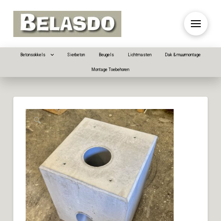
Betonsokkels
Sierbeton
Beugels
Lichtmasten
Dak & muurmontage
Montage Toebehoren
🔍