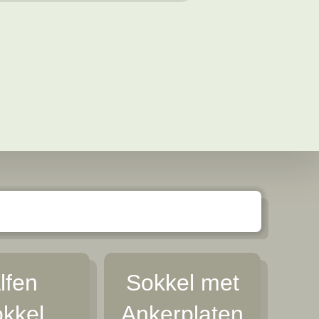
lfen
Sokkel met
okkel
Ankerplaten