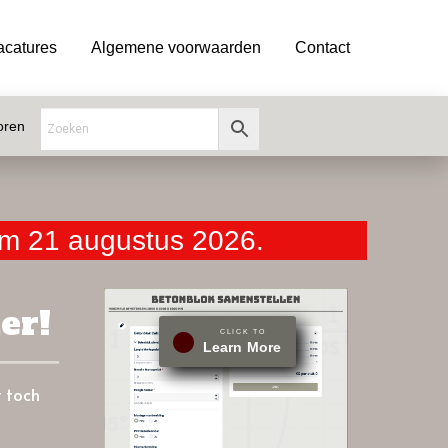
acatures
Algemene voorwaarden
Contact
oren
t/m 21 augustus 2026.
er!
CLICK TO
Learn More
t toch