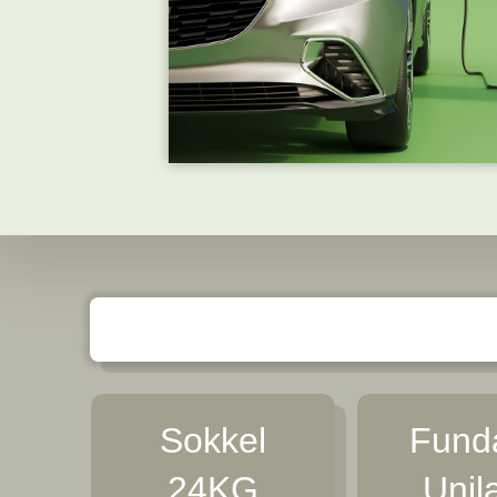
Sokkel
Funda
24KG
Unil