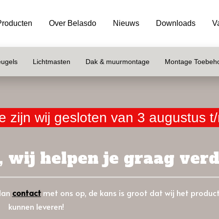
Producten
Over Belasdo
Nieuws
Downloads
V
ugels
Lichtmasten
Dak & muurmontage
Montage Toebeh
 zijn wij gesloten van 3 augustus 
 wij helpen je graag verd
 dan
c
ontact
met ons op, de kans is groot dat wij het produc
kunnen leveren!