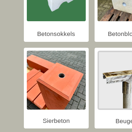
Betonsokkels
Betonbl
Sierbeton
Beug