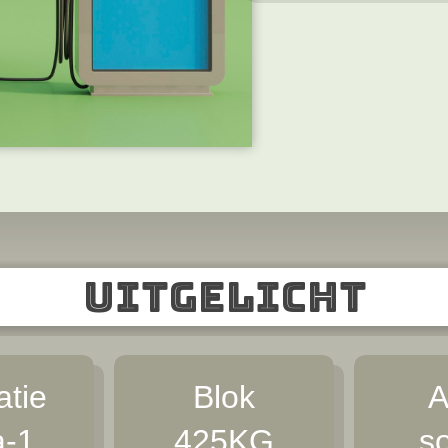
Uitgelicht
tie
Blok
A
a-1
425KG
s