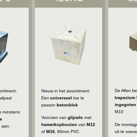
De Alfen be
ortiment,
Nieuw in het assortiment:
trapezium
adpaal
Een
universeel
toe te
ingegoten
passen
betonblok
M10
p minstens
Voorzien van
glijrails
met
e
De montage
hamerkopbouten
van
M12
k aan:
uit te voer
of
M16
, 80mm PVC