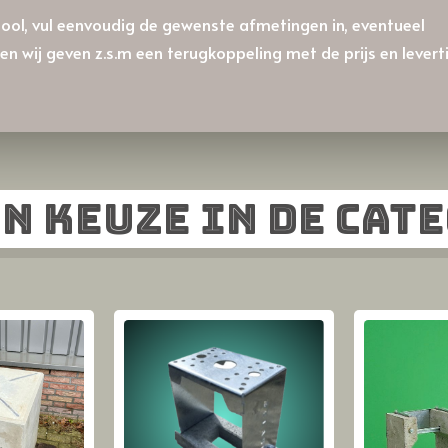
ool, vul eenvoudig de gewenste afmetingen in, eventueel
wij geven z.s.m een terugkoppeling met de prijs en leverti
n keuze in de cat