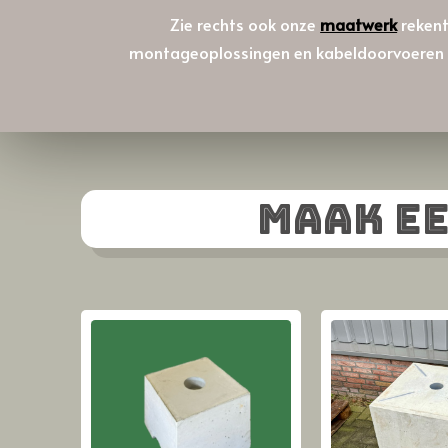
Zie rechts ook onze
maatwerk
rekent
montageoplossingen en kabeldoorvoeren en 
Maak ee