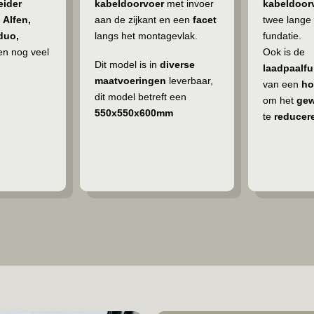
kabeldoor
eider
kabeldoorvoer
met invoer
twee lange
 Alfen,
aan de zijkant en een
facet
fundatie.
duo,
langs het montagevlak.
Ook is de
n nog veel
Dit model is in
diverse
laadpaalfu
maatvoeringen
leverbaar,
van een
ho
dit model betreft een
om het
gew
550x550x600mm
te
reducer