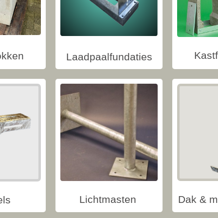
Kast
okken
Laadpaalfundaties
Lichtmasten
Dak & m
els