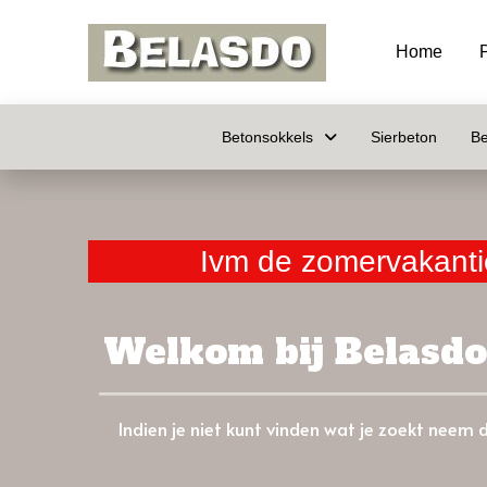
Home
Betonsokkels
Sierbeton
Be
Ivm de zomervakantie
Welkom bij Belasdo,
Indien je niet kunt vinden wat je zoekt neem