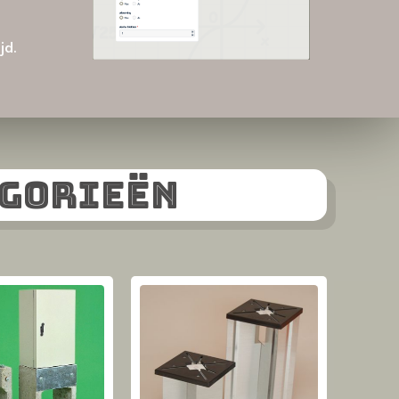
jd.
egorieën