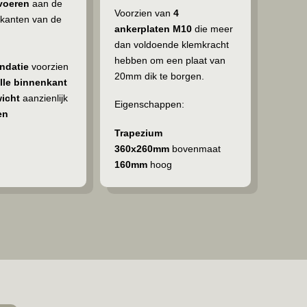
voeren
aan de
Voorzien van
4
 kanten van de
ankerplaten M10
die meer
dan voldoende klemkracht
hebben om een plaat van
ndatie
voorzien
20mm dik te borgen.
lle binnenkant
icht
aanzienlijk
Eigenschappen:
en
Trapezium
360x260mm
bovenmaat
160mm
hoog