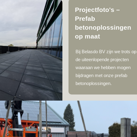
Projectfoto's –
Prefab
betonoplossingen
op maat
Bij Belasdo BV zijn we trots op
de uiteenlopende projecten
waaraan we hebben mogen
bijdragen met onze prefab
betonoplossingen.