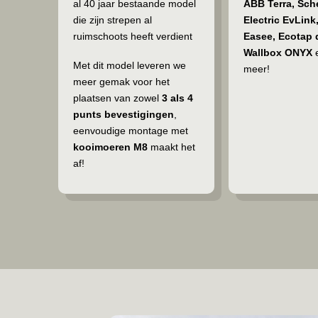
al 40 jaar bestaande model
ABB Terra, Sch
die zijn strepen al
Electric EvLink,
ruimschoots heeft verdient
Easee, Ecotap 
Wallbox ONYX
e
Met dit model leveren we
meer!
meer gemak voor het
plaatsen van zowel
3 als 4
punts bevestigingen
,
eenvoudige montage met
kooimoeren M8
maakt het
af!