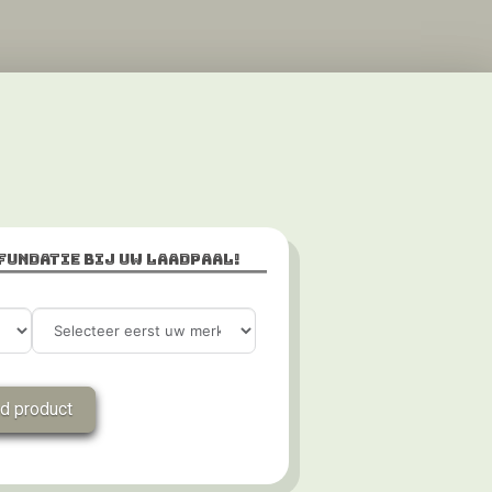
 fundatie bij uw laadpaal!
nd product