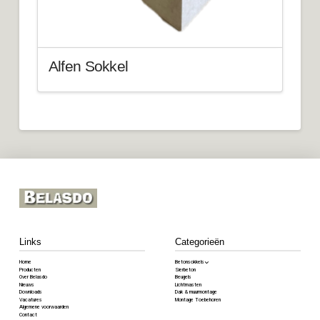
Alfen Sokkel
Links
Categorieën
Home
Betonsokkels
Producten
Sierbeton
Over Belasdo
Beugels
Nieuws
Lichtmasten
Downloads
Dak & muurmontage
Vacatures
Montage Toebehoren
Algemene voorwaarden
Contact