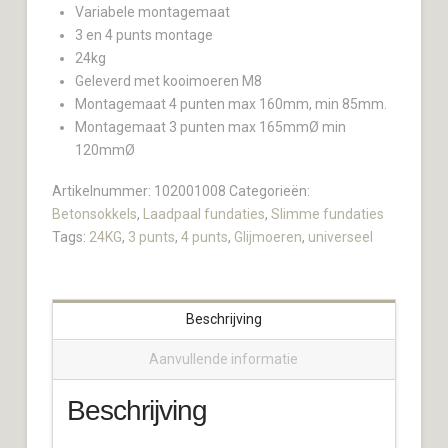
Variabele montagemaat
3 en 4 punts montage
24kg
Geleverd met kooimoeren M8
Montagemaat 4 punten max 160mm, min 85mm.
Montagemaat 3 punten max 165mmØ min
120mmØ
Artikelnummer:
102001008
Categorieën:
Betonsokkels
,
Laadpaal fundaties
,
Slimme fundaties
Tags:
24KG
,
3 punts
,
4 punts
,
Glijmoeren
,
universeel
Beschrijving
Aanvullende informatie
Beschrijving