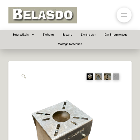
Betonsokkels
Sierbeton
Beugels
Lichtmasten
Dak & muurmontage
Montage Toebehoren
🔍