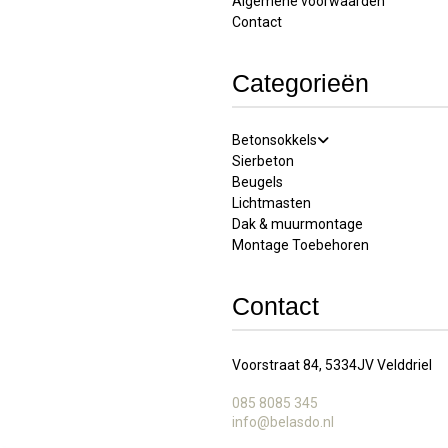
Algemene voorwaarden
Contact
Categorieën
Betonsokkels
Sierbeton
Beugels
Lichtmasten
Dak & muurmontage
Montage Toebehoren
Contact
Voorstraat 84, 5334JV Velddriel
085 8085 345
info@belasdo.nl