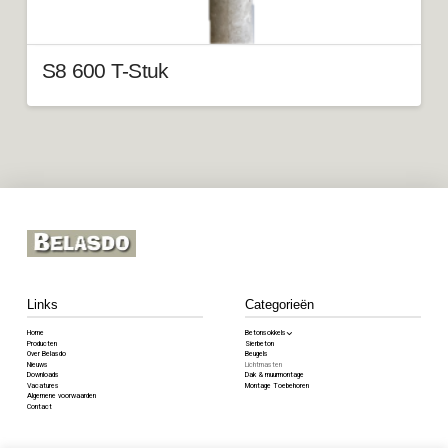
S8 600 T-Stuk
Links
Categorieën
Home
Betonsokkels
Producten
Sierbeton
Over Belasdo
Beugels
Nieuws
Lichtmasten
Downloads
Dak & muurmontage
Vacatures
Montage Toebehoren
Algemene voorwaarden
Contact