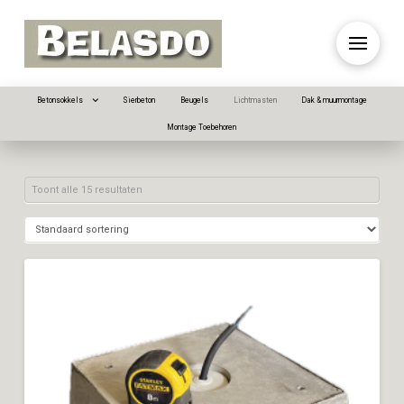
Betonsokkels
Sierbeton
Beugels
Lichtmasten
Dak & muurmontage
Montage Toebehoren
Toont alle 15 resultaten