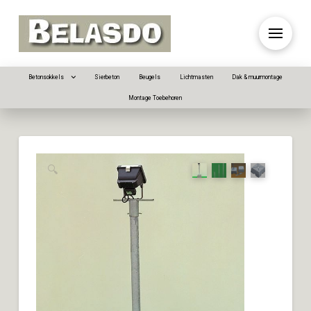
Betonsokkels
Sierbeton
Beugels
Lichtmasten
Dak & muurmontage
Montage Toebehoren
🔍