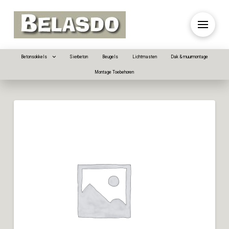
Betonsokkels
Sierbeton
Beugels
Lichtmasten
Dak & muurmontage
Montage Toebehoren