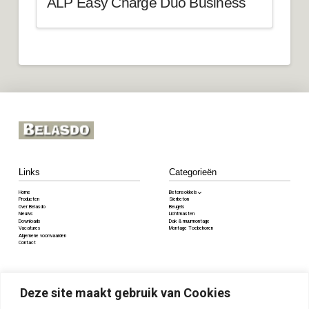
ALP Easy Charge Duo Business
Links
Categorieën
Home
Betonsokkels
Producten
Sierbeton
Over Belasdo
Beugels
Nieuws
Lichtmasten
Downloads
Dak & muurmontage
Vacatures
Montage Toebehoren
Algemene voorwaarden
Contact
Contact
Deze site maakt gebruik van Cookies
Voorstraat 84, 5334JV Velddriel