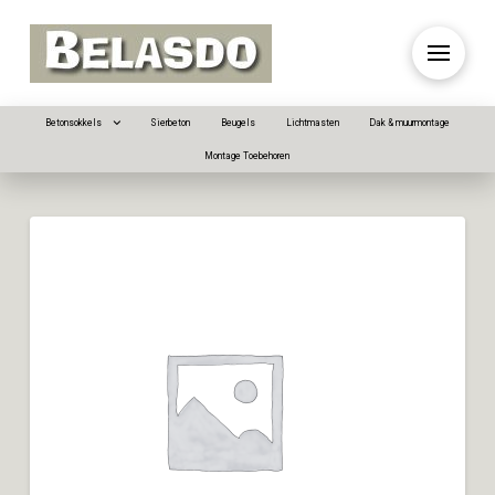
Betonsokkels
Sierbeton
Beugels
Lichtmasten
Dak & muurmontage
Montage Toebehoren