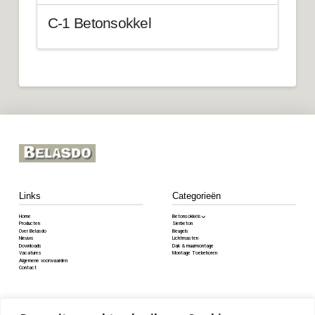
C-1 Betonsokkel
Links
Categorieën
Home
Betonsokkels
Producten
Sierbeton
Over Belasdo
Beugels
Nieuws
Lichtmasten
Downloads
Dak & muurmontage
Vacatures
Montage Toebehoren
Algemene voorwaarden
Contact
Contact