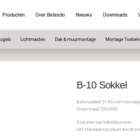
Producten
Over Belasdo
Nieuws
Downloads
ugels
Lichtmasten
Dak & muurmontage
Montage Toebeh
B-10 Sokkel
Betonsokkel 31 KG met monta
Ondermaat 300×300
Voorzien van kabeldoorvoer.
Het standaard product wordt zo