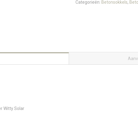
Categorieën:
Betonsokkels
,
Beto
Aanv
r Witty Solar