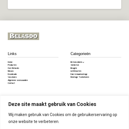
Links
Categorieën
Home
Betonsokkels
Producten
Sierbeton
Over Belasdo
Beugels
Nieuws
Lichtmasten
Downloads
Dak & muurmontage
Vacatures
Montage Toebehoren
Algemene voorwaarden
Contact
Contact
Deze site maakt gebruik van Cookies
Voorstraat 84, 5334JV Velddriel
085 8085 345
Wij maken gebruik van Cookies om de gebruikerservaring op
info@belasdo.nl
onze website te verbeteren.