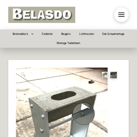
Betonsokkels
Sierbeton
Beugels
Lichtmasten
Dak & muurmontage
Montage Toebehoren
🔍