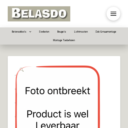
Betonsokkels
Sierbeton
Beugels
Lichtmasten
Dak & muurmontage
Montage Toebehoren
🔍