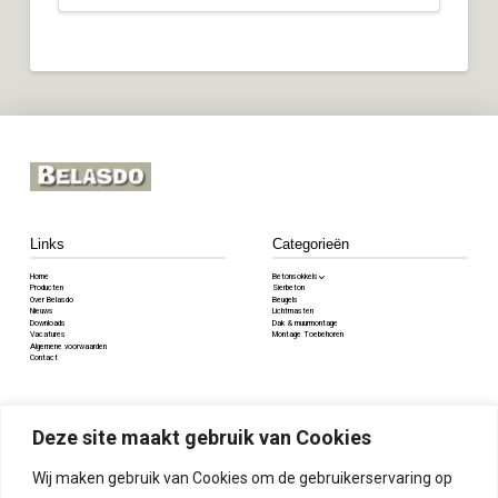
Links
Categorieën
Home
Betonsokkels
Producten
Sierbeton
Over Belasdo
Beugels
Nieuws
Lichtmasten
Downloads
Dak & muurmontage
Vacatures
Montage Toebehoren
Algemene voorwaarden
Contact
Contact
Deze site maakt gebruik van Cookies
Voorstraat 84, 5334JV Velddriel
085 8085 345
Wij maken gebruik van Cookies om de gebruikerservaring op
info@belasdo.nl