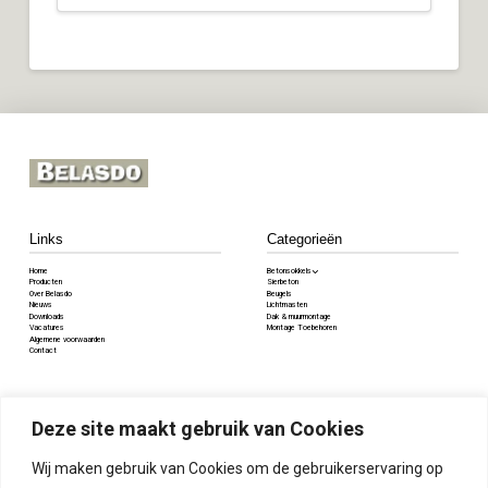
Links
Categorieën
Home
Betonsokkels
Producten
Sierbeton
Over Belasdo
Beugels
Nieuws
Lichtmasten
Downloads
Dak & muurmontage
Vacatures
Montage Toebehoren
Algemene voorwaarden
Contact
Contact
Deze site maakt gebruik van Cookies
Voorstraat 84, 5334JV Velddriel
085 8085 345
Wij maken gebruik van Cookies om de gebruikerservaring op
info@belasdo.nl