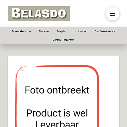
Betonsokkels
Sierbeton
Beugels
Lichtmasten
Dak & muurmontage
Montage Toebehoren
🔍