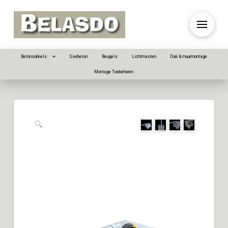
Betonsokkels
Sierbeton
Beugels
Lichtmasten
Dak & muurmontage
Montage Toebehoren
🔍