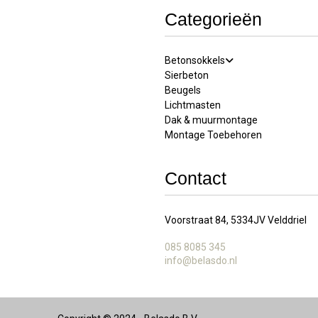
Categorieën
Betonsokkels
Sierbeton
Beugels
Lichtmasten
Dak & muurmontage
Montage Toebehoren
Contact
Voorstraat 84, 5334JV Velddriel
085 8085 345
info@belasdo.nl