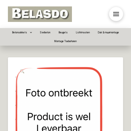
Betonsokkels
Sierbeton
Beugels
Lichtmasten
Dak & muurmontage
Montage Toebehoren
🔍