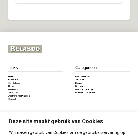
Links
Categorieën
Home
Betonsokkels
Producten
Sierbeton
Over Belasdo
Beugels
Nieuws
Lichtmasten
Downloads
Dak & muurmontage
Vacatures
Montage Toebehoren
Algemene voorwaarden
Contact
Contact
Deze site maakt gebruik van Cookies
Voorstraat 84, 5334JV Velddriel
085 8085 345
Wij maken gebruik van Cookies om de gebruikerservaring op
info@belasdo.nl