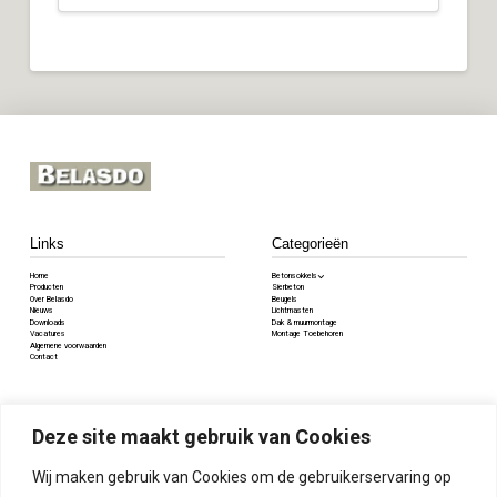
Links
Categorieën
Home
Betonsokkels
Producten
Sierbeton
Over Belasdo
Beugels
Nieuws
Lichtmasten
Downloads
Dak & muurmontage
Vacatures
Montage Toebehoren
Algemene voorwaarden
Contact
Contact
Deze site maakt gebruik van Cookies
Voorstraat 84, 5334JV Velddriel
085 8085 345
Wij maken gebruik van Cookies om de gebruikerservaring op
info@belasdo.nl