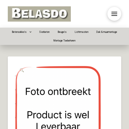
Betonsokkels
Sierbeton
Beugels
Lichtmasten
Dak & muurmontage
Montage Toebehoren
🔍