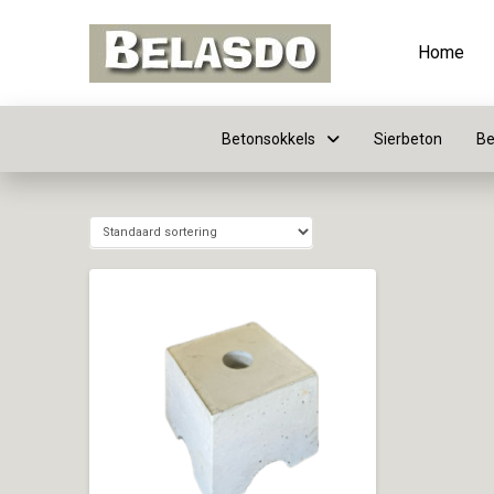
Home
Betonsokkels
Sierbeton
Be