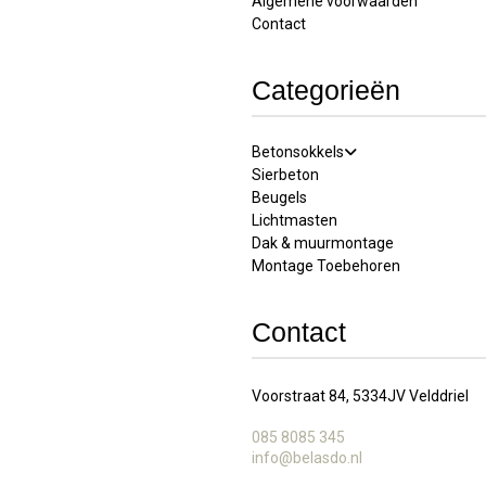
Algemene voorwaarden
Contact
Categorieën
Betonsokkels
Sierbeton
Beugels
Lichtmasten
Dak & muurmontage
Montage Toebehoren
Contact
Voorstraat 84, 5334JV Velddriel
085 8085 345
info@belasdo.nl