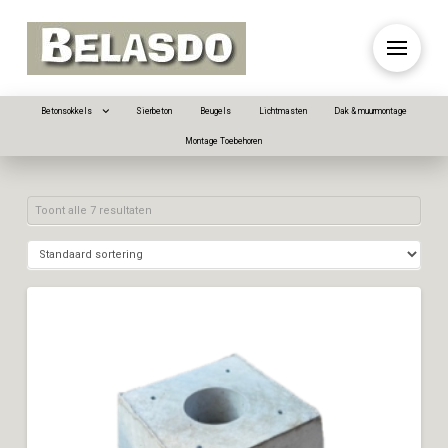
Betonsokkels
Sierbeton
Beugels
Lichtmasten
Dak & muurmontage
Montage Toebehoren
Toont alle 7 resultaten