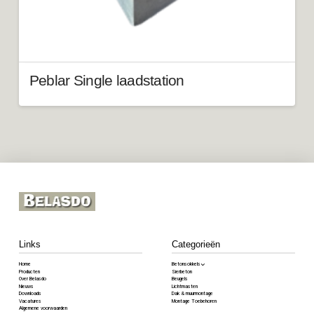
Peblar Single laadstation
Links
Categorieën
Home
Betonsokkels
Producten
Sierbeton
Over Belasdo
Beugels
Nieuws
Lichtmasten
Downloads
Dak & muurmontage
Vacatures
Montage Toebehoren
Algemene voorwaarden