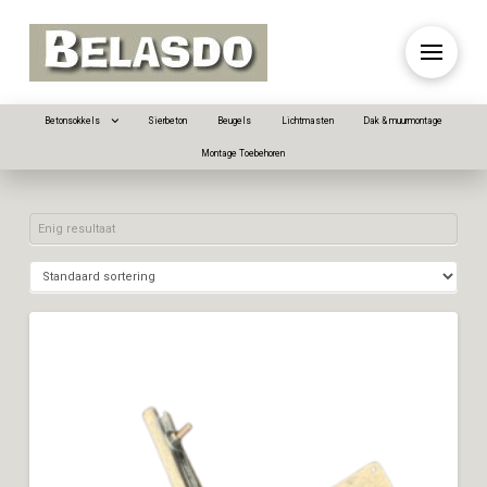
Betonsokkels
Sierbeton
Beugels
Lichtmasten
Dak & muurmontage
Montage Toebehoren
Enig resultaat