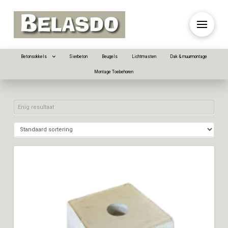
Betonsokkels
Sierbeton
Beugels
Lichtmasten
Dak & muurmontage
Montage Toebehoren
Enig resultaat