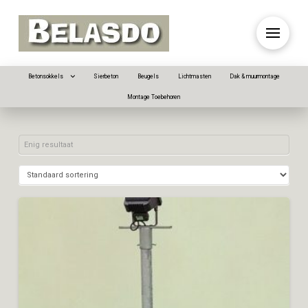
Betonsokkels
Sierbeton
Beugels
Lichtmasten
Dak & muurmontage
Montage Toebehoren
Enig resultaat